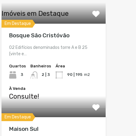
Imóveis em Destaque
Em Destaque
Bosque São Cristóvão
02 Edifícios denominados torre A e B 25
(vinte e…
Quartos
Banheiros
Área
3
2 | 3
90 | 195
m2
À Venda
Consulte!
Em Destaque
Maison Sul