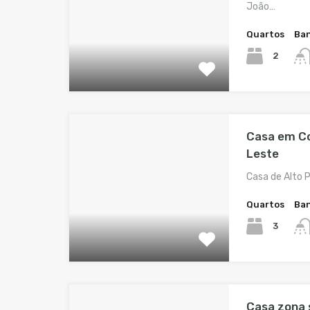
João…
Quartos
Ban
2
Casa em Co
Leste
Casa de Alto
Quartos
Ban
3
Casa zona s