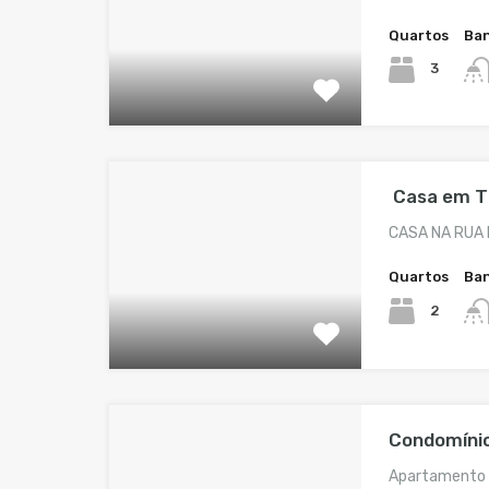
Quartos
Ban
3
Casa em Ti
CASA NA RUA 
Quartos
Ban
2
Condomínio
Apartamento 