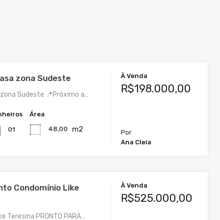
À Venda
asa zona Sudeste
R$198.000,00
 zona Sudeste 📍Próximo a…
nheiros
Área
m2
48,00
01
Por
Ana Cleia
À Venda
to Condomínio Like
R$525.000,00
ike Teresina PRONTO PARA…