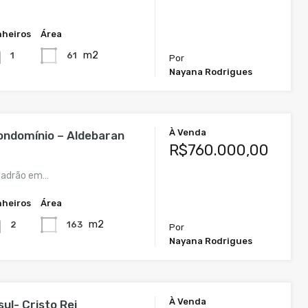
heiros
Área
m2
61
1
Por
Nayana Rodrigues
À Venda
ndomínio – Aldebaran
R$760.000,00
 Padrão em…
heiros
Área
m2
163
2
Por
Nayana Rodrigues
À Venda
ul- Cristo Rei