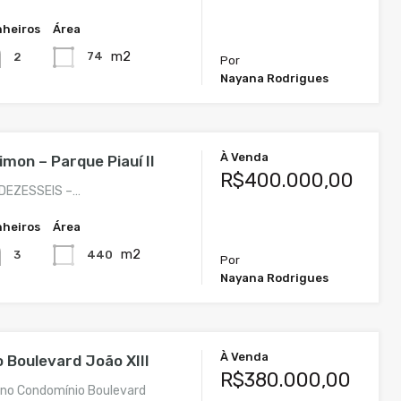
heiros
Área
m2
74
2
Por
Nayana Rodrigues
À Venda
mon – Parque Piauí II
R$400.000,00
DEZESSEIS –…
heiros
Área
m2
440
3
Por
Nayana Rodrigues
À Venda
 Boulevard João XIII
R$380.000,00
no Condomínio Boulevard